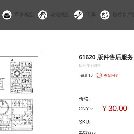
军事模型
动漫模型
工具
版件售后
61620 版件售后服务
版件按个销售
销量:10
有疑问？
价格:
￥30.00
CNY
SKU:
21018285