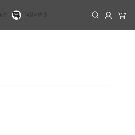
0
服务
问题&帮助