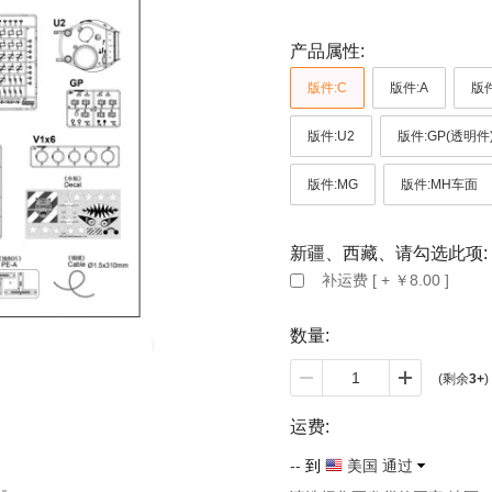
产品属性:
版件:C
版件:A
版件
版件:U2
版件:GP(透明件
版件:MG
版件:MH车面
新疆、西藏、请勾选此项:
补运费 [ + ￥8.00 ]
数量:
(剩余
3+
)
运费:
--
到
美国 通过