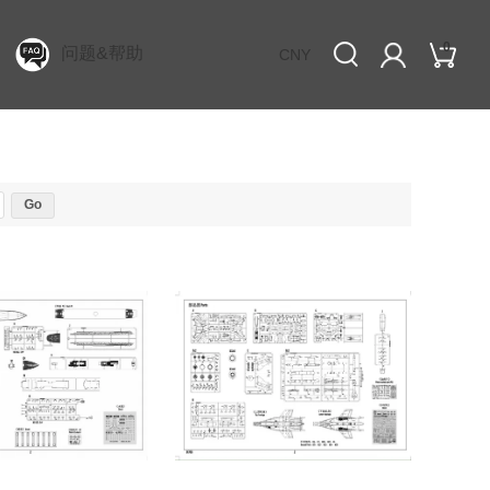
0
问题&帮助
CNY